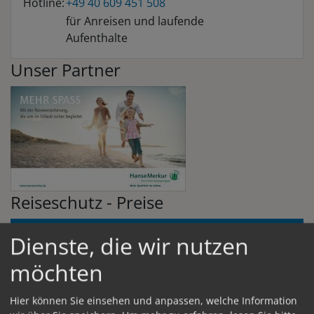
Hotline:
+49 40 609 451 508
für Anreisen und laufende
Aufenthalte
Unser Partner
Reiseschutz - Preise
Preistabelle (Reisedauer bis 31 Tage)
Dienste, die wir nutzen
Reiseschutz
Reies-
enthaltene
Reisepreis pro
Deutschland (€)
Rücktrittsversichereung
möchten
Versicherungssteuer
Arragement(€)
Leistungen 1
(€)
(€)
bis 6
Leistungen 1 und 2
Hier können Sie einsehen und anpassen, welche Information
100,00
6,00
5,00
0,96
0,80