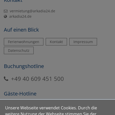
vermietung@arkadia24.de
arkadia24.de
Auf einen Blick
Ferienwohnungen
Kontakt
Impressum
Datenschutz
Buchungshotline
+49 40 609 451 500
Gäste-Hotline
+49 40 609 451 508
Unsere Webseite verwendet Cookies. Durch die
weitere Nutzung der Webseite stimmen Sie der