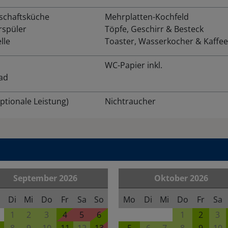
schaftsküche
Mehrplatten-Kochfeld
rspüler
Töpfe, Geschirr & Besteck
lle
Toaster, Wasserkocher & Kaffe
WC-Papier inkl.
ad
ptionale Leistung)
Nichtraucher
September
2026
Oktober
2026
Di
Mi
Do
Fr
Sa
So
Mo
Di
Mi
Do
Fr
Sa
1
2
3
4
5
6
1
2
3