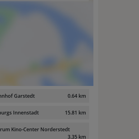
hnhof Garstedt
0.64 km
urgs Innenstadt
15.81 km
rum Kino-Center Norderstedt
3.35 km