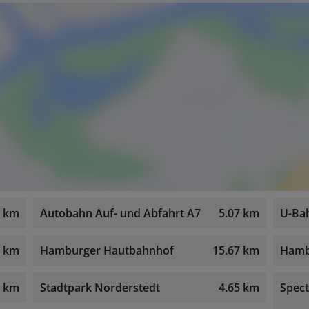
4 km
Autobahn Auf- und Abfahrt A7
5.07 km
U-Ba
2 km
Hamburger Hautbahnhof
15.67 km
Hamb
7 km
Stadtpark Norderstedt
4.65 km
Spect