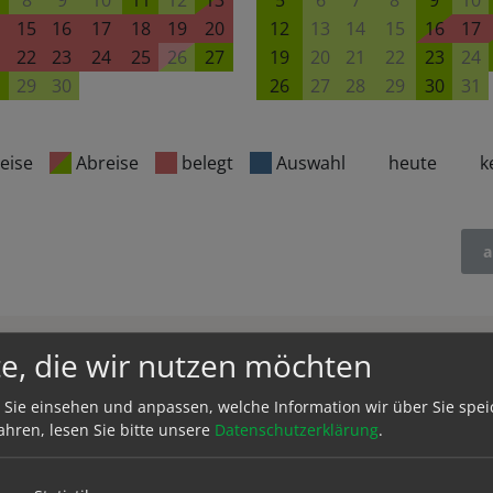
8
9
10
11
12
13
5
6
7
8
9
10
15
16
17
18
19
20
12
13
14
15
16
17
22
23
24
25
26
27
19
20
21
22
23
24
29
30
26
27
28
29
30
31
eise
Abreise
belegt
Auswahl
heute
k
a
e, die wir nutzen möchten
 Sie einsehen und anpassen, welche Information wir über Sie spei
ahren, lesen Sie bitte unsere
Datenschutzerklärung
.
min.
fü
Tagespreis
Wochenpreis
Tage
Pers