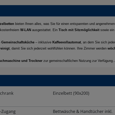
zelbetten
bieten Ihnen alles, was Sie für einen entspannten und angenehmen
kostenfreiem
W-LAN
ausgestattet. Ein
Tisch mit Sitzmöglichkeit
sowie ei
te Gemeinschaftsküche
– inklusive
Kaffeevollautomat
, an dem Sie sich jede
reinigt
, damit Sie sich jederzeit wohlfühlen können. Ihre Zimmer werden
wöch
.
chmaschine und Trockner
zur gemeinschaftlichen Nutzung zur Verfügung.
schrank
Einzelbett (90x200)
t-Zugang
Bettwäsche & Handtücher inkl.