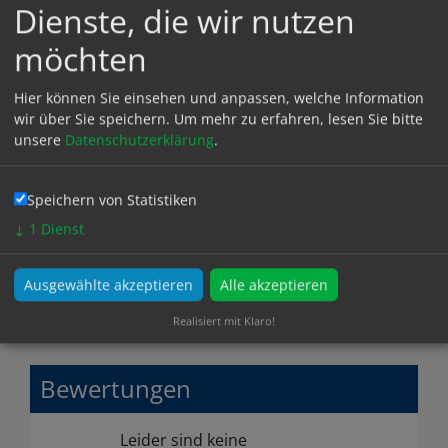
Dienste, die wir nutzen
Preisrechner
möchten
Hier können Sie einsehen und anpassen, welche Information
An- Abreise
wir über Sie speichern.
Um mehr zu erfahren, lesen Sie bitte
unsere
Datenschutzerklärung
.
Personen
Speichern von Statistiken
Summe
↓
1
Dienst
0,00€
Ausgewählte akzeptieren
Alle akzeptieren
anfragen
buchen
Realisiert mit Klaro!
Bewertungen
Leider sind keine