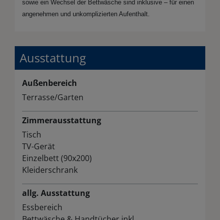
sowie ein Wechsel der Bettwäsche sind inklusive – für einen
angenehmen und unkomplizierten Aufenthalt.
Ausstattung
Außenbereich
Terrasse/Garten
Zimmerausstattung
Tisch
TV-Gerät
Einzelbett (90x200)
Kleiderschrank
allg. Ausstattung
Essbereich
Bettwäsche & Handtücher inkl.