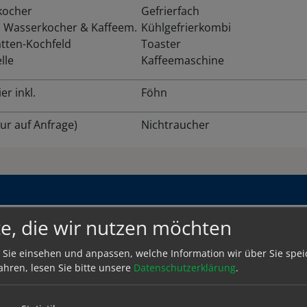
kocher
Gefrierfach
, Wasserkocher & Kaffeem.
Kühlgefrierkombi
tten-Kochfeld
Toaster
lle
Kaffeemaschine
r inkl.
Föhn
ur auf Anfrage)
Nichtraucher
e, die wir nutzen möchten
September
2026
Oktober
2026
 Sie einsehen und anpassen, welche Information wir über Sie spei
Di
Mi
Do
Fr
Sa
So
Mo
Di
Mi
Do
Fr
Sa
ahren, lesen Sie bitte unsere
Datenschutzerklärung
.
1
2
3
4
5
6
1
2
3
8
9
10
11
12
13
5
6
7
8
9
10