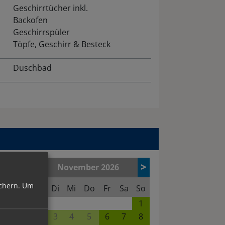
Geschirrtücher inkl.
Backofen
Geschirrspüler
Töpfe, Geschirr & Besteck
Duschbad
>
November
2026
chern.
Um
So
Mo
Di
Mi
Do
Fr
Sa
So
4
1
11
2
3
4
5
6
7
8