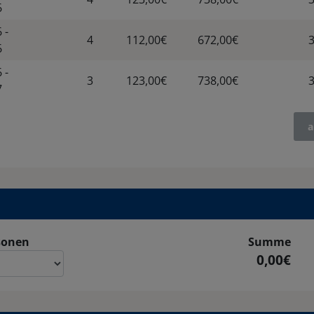
6
 -
4
112,00€
672,00€
6
 -
3
123,00€
738,00€
7
a
sonen
Summe
0,00€